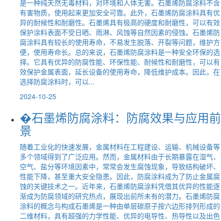
是一种纯天然无毒材料，对环境和人体无害。石墨烯防腐涂料不含
有害物质，使用起来更加安全可靠。此外，石墨烯防腐涂料具有优
异的耐候性和耐磨性。石墨烯具有极高的硬度和耐磨性，可以有效
保护涂料表面不受日晒、雨淋、风蚀等自然因素的侵蚀。石墨烯防
腐涂料具有较长的使用寿命，不易发生脱落、开裂等问题，维护方
便，使用寿命长。总的来说，石墨烯防腐涂料是一种安全环保的选
择。它具有优异的防腐性能、环保性能、耐候性和耐磨性，可以有
效保护金属表面，延长设备的使用寿命，降低维护成本。因此，在
选择防腐涂料时，可以...
2024-10-25
�石墨烯防腐涂料：防腐效果与应用前
景
随着工业化的快速发展，金属材料在工程建设、运输、机械设备等
多个领域得到了广泛应用。然而，金属材料由于长期暴露在湿气、
空气、盐分等环境因素中，常常会发生腐蚀现象，导致结构破坏、
性能下降，甚至重大安全隐患。因此，防腐涂料成为了防止金属腐
蚀的关键技术之一。近年来，石墨烯防腐涂料凭借其优异的性能逐
渐成为防腐领域的研究热点，展现出前所未有的潜力。石墨烯防腐
涂料的概念与构成石墨烯是一种由单层碳原子按六边形排列形成的
二维材料，具有超强的力学性能、优异的电导性、热导性以及出色