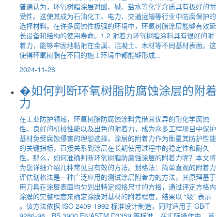
普遍认为，环氧树脂涂层对酸、碱、盐水等化学介质具有极好的耐
受性。这使其成为石油化工、电力、交通运输等行业中防腐保护的
选择材料。在许多腐蚀性极强的环境中，环氧树脂涂层能够有效延
长设备和结构的使用寿命。1.2 附着力环氧树脂涂料具有很好的附
着力，能够牢固地粘附在金属、混凝土、木材等不同基材表面。这
使得环氧树脂在不同的施工环境中都能够形成...
2024-11-26
�如何判断环氧树脂防腐蚀涂层的附着
力
在工业防护领域，环氧树脂防腐蚀涂料凭借其优异的耐化学腐蚀
性、良好的机械性能以及出色的附着力，成为众多工程项目中保护
基材免受腐蚀侵害的理想选择。涂层的附着力作为衡量其防护性能
的关键指标，直接关系到涂层在长期使用过程中的稳定性和耐久
性。那么，如何准确判断环氧树脂防腐蚀涂层的附着力呢？本文将
为您详细介绍几种常见且有效的方法。划格法：简单直观的附着力
评估划格法是一种广泛应用的测试涂层附着力的方法，其原理基于
用刀具在涂层表面均匀划出特定规格尺寸的方格，通过评定方格内
涂膜的完整程度来确定涂膜对基材的附着程度，结果以 “级” 表示
。该方法依据 ISO 2409-1992 标准设计制造，同时适用于 GB/T
9286-98、BS 3900 E6/ASTM D3359 等标准。在实际操作中，首