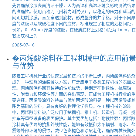
先要确保涂层表面清洁干燥，因为高温和高湿环境会影响测试结果
的准确性。使用百格刀（附着力测试仪），以稳定的压力和适当的
间距切割涂膜，直至穿透到底材，形成整齐的井字格。对于不同厚
度的漆膜以及软硬程度不同的底材，标准规定了相应的划格间距，
例如，0 - 60μm 厚度的漆膜，在硬质底材上划格间距为 1mm，在
软质底材上为...
2025-07-16
�丙烯酸涂料在工程机械中的应用前景
与优势
随着工程机械行业的快速发展和技术的不断进步，丙烯酸涂料逐渐
成为一种理想的涂装解决方案，广泛应用于各类工程机械的表面处
理。丙烯酸涂料因其独特的性能优势，特别是在耐候性、抗腐蚀
性、附着力和环保性等方面的突出表现，正成为工程机械行业的重
要选择。丙烯酸涂料的特点与优势丙烯酸涂料是一种以丙烯酸或其
酯为基础的涂料，具有良好的物理化学性质。在工程机械的涂装
中，丙烯酸涂料被广泛应用于挖掘机、推土机、起重机、混凝土搅
拌车等重型设备的表面保护。其主要优势包括：耐候性强：丙烯酸
涂料具有优异的抗紫外线性能，能够有效抵御太阳辐射、雨水、盐
雾等外部环境的侵蚀，减少色彩褪色和涂层老化，确保机械长期处