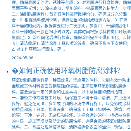
理，确保表面无油污、锈蚀等杂质；2. 对表面进行打磨处理，确保
表面平整光滑；3. 涂抹底漆，增加涂料与金属表面的粘附力。步骤
三：涂刷防腐涂料1. 首先将涂料进行搅拌均匀，确保成分充分混
合；2. 根据涂料使用说明，选择适当的涂刷或喷涂方法；3. 在涂
料干燥的时间内，根据需要进行二次涂刷。步骤四：干燥和固化1.
涂料干燥时间一般在24小时以内，具体时间根据涂料种类和环境温
度而定；2. 涂料固化后进行检查，确保涂料完全干燥和固化。步骤
五：清洁收尾1. 清洗涂刷工具和喷涂设备，确保不影响下次使用；
2. 对工作环境进行清洁，确...
2024-05-08
�如何正确使用环氧树脂防腐涂料？
环氧树脂防腐涂料是一种高效且广泛应用的涂料，它能有效地防止
金属或其他材料表面受到腐蚀的侵害。正确使用环氧树脂防腐涂
料，需要遵循一定的步骤和注意事项，以下是详细的使用指南：
一、准备工作检查施工环境：确保施工环境干燥、清洁，并且通风
良好。避免在潮湿、多尘或封闭的环境中进行施工，以免影响涂料
的质量和施工效果。检查设备：确保施工工具（如刷子、滚筒、喷
枪等）干净、完好，无杂质和损坏。选择合适的涂料：根据被涂物
的材质、施工环境以及所需的防腐性能，选择合适的环氧树脂防腐
涂料。二、基层处理清洁基层：清除被涂物表面的油污、锈蚀、旧