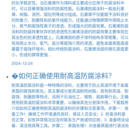
的化学稳定性。当石墨烯作为填料或主要成分应用于防腐涂料中
时，可以显著增强涂料的防腐性能。石墨烯防腐涂料一般由石墨
烯、树脂、溶剂、固化剂等成分组成。石墨烯不仅能赋予涂料良好
的附着力、耐磨性和抗紫外线能力，还能通过物理屏障作用阻止水
分、氧气和腐蚀性离子的渗透，形成强大的防腐效果。石墨烯防腐
涂料的防腐效果优异的抗渗透性石墨烯涂层的防腐效果主要体现在
其出色的抗渗透性能上。石墨烯层的原子排列结构非常密集，可以
有效阻止水分、氧气、盐分等腐蚀介质的渗透，避免金属表面直接
暴露于腐蚀环境中。相比传统防腐涂料，石墨烯涂层的微孔密度更
小，形成的屏障更强...
2024-12-24
�如何正确使用耐高温防腐涂料？
耐高温防腐涂料是一种特殊的涂料，主要用于防止高温环境下金属
表面的腐蚀和氧化。其主要成分是高温耐热树脂，具有耐高温、耐
腐蚀、耐磨损等特点，适用于石油化工、钢铁、船舶等行业。正确
使用耐高温防腐涂料非常重要，以确保其充分发挥作用，下面我将
介绍如何正确使用耐高温防腐涂料的步骤和注意事项。步骤一：准
备工作1. 确保工作环境通风良好，保证人员安全；2. 检查涂料是
否正常，如有异常情况应及时联系生产商或供应商；3. 准备喷涂设
备、清洁用具等工具。步骤二：表面处理1. 对金属表面进行清洁处