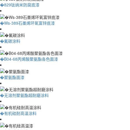
�829钛纳米防腐底漆
�Ws-389石墨烯环氧富锌底漆
�氟碳涂料
�B04-68丙烯酸聚氨酯各色面漆
�聚氨酯面漆
�无溶剂聚氨酯超耐磨涂料
�有机硅耐高温涂料