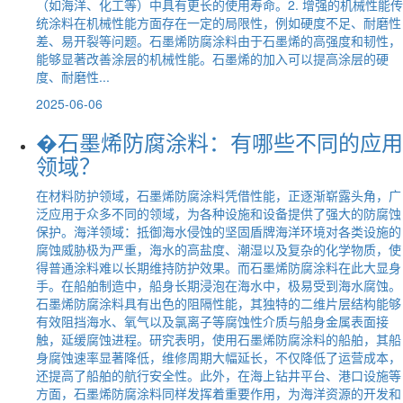
（如海洋、化工等）中具有更长的使用寿命。2. 增强的机械性能传
统涂料在机械性能方面存在一定的局限性，例如硬度不足、耐磨性
差、易开裂等问题。石墨烯防腐涂料由于石墨烯的高强度和韧性，
能够显著改善涂层的机械性能。石墨烯的加入可以提高涂层的硬
度、耐磨性...
2025-06-06
�石墨烯防腐涂料：有哪些不同的应用
领域？
在材料防护领域，石墨烯防腐涂料凭借性能，正逐渐崭露头角，广
泛应用于众多不同的领域，为各种设施和设备提供了强大的防腐蚀
保护。海洋领域：抵御海水侵蚀的坚固盾牌海洋环境对各类设施的
腐蚀威胁极为严重，海水的高盐度、潮湿以及复杂的化学物质，使
得普通涂料难以长期维持防护效果。而石墨烯防腐涂料在此大显身
手。在船舶制造中，船身长期浸泡在海水中，极易受到海水腐蚀。
石墨烯防腐涂料具有出色的阻隔性能，其独特的二维片层结构能够
有效阻挡海水、氧气以及氯离子等腐蚀性介质与船身金属表面接
触，延缓腐蚀进程。研究表明，使用石墨烯防腐涂料的船舶，其船
身腐蚀速率显著降低，维修周期大幅延长，不仅降低了运营成本，
还提高了船舶的航行安全性。此外，在海上钻井平台、港口设施等
方面，石墨烯防腐涂料同样发挥着重要作用，为海洋资源的开发和