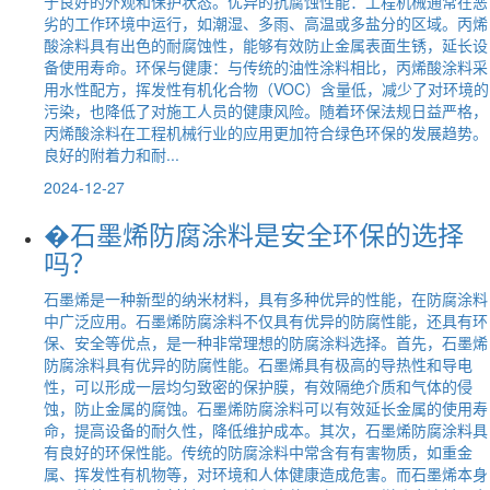
于良好的外观和保护状态。优异的抗腐蚀性能：工程机械通常在恶
劣的工作环境中运行，如潮湿、多雨、高温或多盐分的区域。丙烯
酸涂料具有出色的耐腐蚀性，能够有效防止金属表面生锈，延长设
备使用寿命。环保与健康：与传统的油性涂料相比，丙烯酸涂料采
用水性配方，挥发性有机化合物（VOC）含量低，减少了对环境的
污染，也降低了对施工人员的健康风险。随着环保法规日益严格，
丙烯酸涂料在工程机械行业的应用更加符合绿色环保的发展趋势。
良好的附着力和耐...
2024-12-27
�石墨烯防腐涂料是安全环保的选择
吗？
石墨烯是一种新型的纳米材料，具有多种优异的性能，在防腐涂料
中广泛应用。石墨烯防腐涂料不仅具有优异的防腐性能，还具有环
保、安全等优点，是一种非常理想的防腐涂料选择。首先，石墨烯
防腐涂料具有优异的防腐性能。石墨烯具有极高的导热性和导电
性，可以形成一层均匀致密的保护膜，有效隔绝介质和气体的侵
蚀，防止金属的腐蚀。石墨烯防腐涂料可以有效延长金属的使用寿
命，提高设备的耐久性，降低维护成本。其次，石墨烯防腐涂料具
有良好的环保性能。传统的防腐涂料中常含有有害物质，如重金
属、挥发性有机物等，对环境和人体健康造成危害。而石墨烯本身