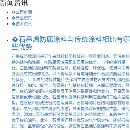
新闻资讯
�公司新闻
�行业资讯
�技术资讯
�石墨烯防腐涂料与传统涂料相比有哪
些优势
石墨烯防腐涂料是近年来材料科学领域的一项重要创新，凭借其独
特的结构和性能，在防腐领域展现出显著的优势。与传统涂料相
比，石墨烯防腐涂料在防腐性能、机械强度、环保性、使用寿命等
方面具有突出的特点。以下将从多个角度详细分析石墨烯防腐涂料
的优势。1. 优异的防腐性能传统涂料主要通过物理屏障作用隔绝腐
蚀介质（如水、氧气、盐雾等）与基材的接触，从而延缓腐蚀。然
而，传统涂料的防护效果受限于涂层的致密性和附着力，容易因涂
层破损或老化而失效。石墨烯防腐涂料则利用石墨烯的二维片层结
构，在涂层中形成致密的物理屏障。石墨烯的片层结构能够有效阻
隔水、氧气和腐蚀性离子的渗透，显著提高涂层的防腐性能。研究
表明，添加少量石墨烯即可大幅提升涂料的防腐效果，其防护性能
优于传统涂料。此外，石墨烯还具有优异的化学稳定性，能够抵抗
酸、碱、盐等腐蚀介质的侵蚀。这使得石墨烯防腐涂料在恶劣环境