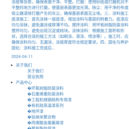
涂层等杂质，确保表面干净、平整。打磨：使用砂纸或打磨机对不
平整的地方进行打磨，使基层表面更加光滑。除尘：用干净的布或
吸尘器清除打磨产生的灰尘，确保基层表面无尘埃。三、涂料施工
底漆施工：首先涂抹一层底漆，增加涂料与基层的附着力。底漆应
均匀涂抹，避免漏涂或厚薄不均。搅拌涂料：将环氧树脂防腐涂料
搅拌均匀，避免出现沉淀或结块。涂抹涂料：根据施工面积和形
状，选择合适的施工方法（如刷涂、滚涂、喷涂等）。施工时，应
确保涂料均匀、无漏涂，涂层厚度符合规定要求。四、固化与养护
固化：涂料施工完成后...
2024-04-11
关于我们
关于我们
营业执照
产品中心
�环氧树脂防腐涂料
�石墨烯重防腐涂料
�工程机械钢结构专用漆
�有机硅高温漆系列
�地坪漆
�钛纳米聚合物
�丙烯酸金属氟碳漆
�聚氨酯防腐漆