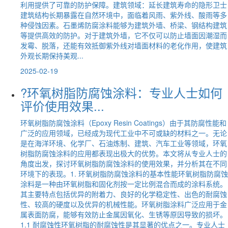
利用提供了可靠的防护保障。建筑领域：延长建筑寿命的隐形卫士
建筑结构长期暴露在自然环境中，面临着风雨、紫外线、酸雨等多
种侵蚀因素。石墨烯防腐涂料能够为建筑外墙、桥梁、钢结构建筑
等提供高效的防护。对于建筑外墙，它不仅可以防止墙面因潮湿而
发霉、脱落，还能有效抵御紫外线对墙面材料的老化作用，使建筑
外观长期保持美观...
2025-02-19
?环氧树脂防腐蚀涂料：专业人士如何
评价使用效果...
环氧树脂防腐蚀涂料（Epoxy Resin Coatings）由于其防腐性能和
广泛的应用领域，已经成为现代工业中不可或缺的材料之一。无论
是在海洋环境、化学厂、石油炼制、建筑、汽车工业等领域，环氧
树脂防腐蚀涂料的应用都表现出极大的优势。本文将从专业人士的
角度出发，探讨环氧树脂防腐蚀涂料的使用效果，并分析其在不同
环境下的表现。1. 环氧树脂防腐蚀涂料的基本性能环氧树脂防腐蚀
涂料是一种由环氧树脂和固化剂按一定比例混合而成的涂料系统。
其主要特点包括优异的附着力、良好的化学稳定性、出色的耐腐蚀
性、较高的硬度以及优异的机械性能。环氧树脂涂料广泛应用于金
属表面防腐，能够有效防止金属因氧化、生锈等原因导致的损坏。
1.1 耐腐蚀性环氧树脂的耐腐蚀性是其显著的优点之一。专业人士